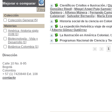
Mejorar o comparar
Científicos Criollos e Ilustración.
/
Di
González Ripoll
;
Miguel Angel Puig-Samper
Quintero
;
Alfonso Múnera
;
Fernando Camp
Colección
Calatayud
;
Salvador Bernavéu
;
María Est
Colección General
Colección General
[5]
Historia social de la ciencia en Colo
Materias
La expedición Helvética viaje de ex
/
Alberto Gómez Gutiérrez
América -historia-siglo XVIII
América -historia-siglo
XVIII
[1]
La Ilustración en América Colonial.
/
Biotecnología - Vida y Desarrollo
Biotecnología - Vida y
Programas Nacional de Ciencia y Te
Desarrollo
[1]
Botánica-Colombia
Botánica-Colombia
[1]
1
Ciencia y Tecnología Agropecuaria
Ciencia y Tecnología
Dirección
Agropecuaria
[1]
Ciencias - Humanas - Estudios
Ciencias - Humanas -
Estudios
[1]
Calle 10 No. 8-95
Bogotá
Ciencias -Bibliografías
Ciencias -Bibliografías
[1]
Colombia
Ciencias -Historia -Colombia
Ciencias -Historia -
+ 57 (1) 7420848 Ext. 108
Colombia
[1]
contacto
Científicos Criollos - Colombia
Científicos Criollos -
Colombia
[1]
Colombia-- Descripciones y viajes.
Colombia-- Descripciones
y viajes.
[1]
Desarrollo científico y tecnológico -Historia -Colombia
Desarrollo científico y
tecnológico -Historia -
Colombia
[1]