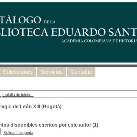
Colecciones
Servicios
Contacto
 pantalla de inicio ...
legio de León XIII (Bogotá)
os disponibles escritos por este autor (
1
)
Refinar búsqueda