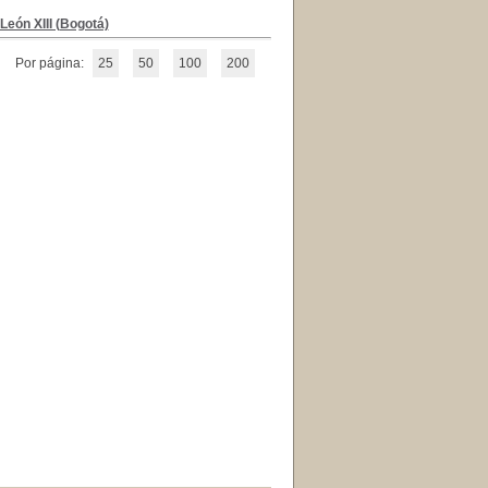
León XIII (Bogotá)
Por página:
25
50
100
200