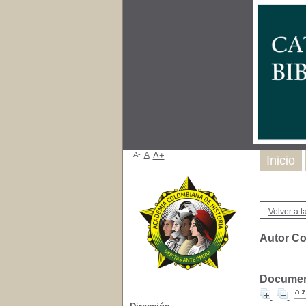
A-
A
A+
Inicio
Volver a la
Autor Co
Document