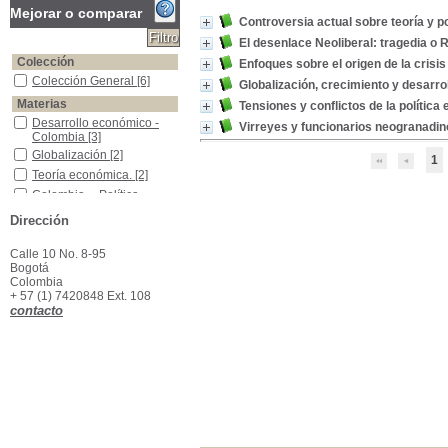
Mejorar o comparar
Controversia actual sobre teoría y p
El desenlace Neoliberal: tragedia o
Colección
Enfoques sobre el origen de la crisi
Colección General
Colección General
[6]
Globalización, crecimiento y desarro
Materias
Tensiones y conflictos de la política
Desarrollo económico -Colombia
Desarrollo económico -
Virreyes y funcionarios neogranadin
Colombia
[3]
Globalización
Globalización
[2]
1
Teoría económica.
Teoría económica.
[2]
Colombia -- Política económica -- Historia
Colombia -- Política
económica -- Historia
[1]
Dirección
Colombia-- Política económica-- 1729-1818
Colombia-- Política
económica-- 1729-1818
Calle 10 No. 8-95
[1]
Bogotá
Colombia-- Reyes y soberanos-- 1729-1818
Colombia-- Reyes y
Colombia
soberanos-- 1729-1818
+ 57 (1) 7420848 Ext. 108
[1]
contacto
Corrupción Política
Corrupción Política
[1]
Crecimiento económico.
Crecimiento económico.
[1]
Crisis económica -- Causas -- 2008
Crisis económica --
Causas -- 2008
[1]
Crisis Económica -Colombia
Crisis Económica -
Colombia
[1]