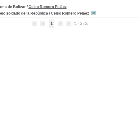
rama de Bolívar
/
Celso Romero Peláez
ejo soldado de la República
/
Celso Romero Peláez
1
(1 - 2 / 2)
1792-1840