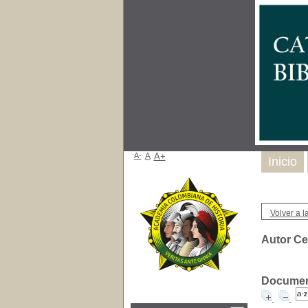
A-
A
A+
Inicio
Volver a la
Autor Ce
Document