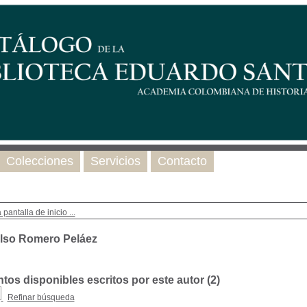
Colecciones
Servicios
Contacto
 pantalla de inicio ...
lso Romero Peláez
os disponibles escritos por este autor (
2
)
Refinar búsqueda