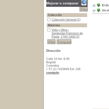
Mejorar o comparar
El d
Un vi
Colección
Colección General
Colección General
[1]
Materias
Vida y Obra--Santander,Francisco de Paula, 
Vida y Obra--
Santander,Francisco de
Paula, 1792-1840
[1]
Dirección
Calle 10 No. 8-95
Bogotá
Colombia
+ 57 (1) 7420848 Ext. 108
contacto