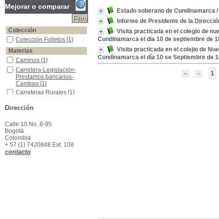
Mejorar o comparar
Estado soberano de Cundinamarca
Informe de Presidente de la Direcci
Colección
Visita practicada en el colegio de n
Cundinamarca el dia 10 de septiembre de 
Colección Folletos
Colección Folletos
[1]
Visita practicada en el colejio de N
Materias
Cundinamarca el día 10 se Septiembre de 
Caminos
Caminos
[1]
Carretera-Legislación-Prestamos bancarios-Cambao
Carretera-Legislación-
1
Prestamos bancarios-
Cambao
[1]
Carreteras Rurales
Carreteras Rurales
[1]
Colegio Nuestra Señora del Rosario-Cundinamarca
Colegio Nuestra Señora
Dirección
del Rosario-
Cundinamarca
[1]
Calle 10 No. 8-95
Cuentas de gastos
Cuentas de gastos
[1]
Bogotá
Ensayos-Cuerpos legislativos-Colombia
Ensayos-Cuerpos
Colombia
legislativos-Colombia
[1]
+ 57 (1) 7420848 Ext. 108
Ferrocarriles-Sabana
Ferrocarriles-Sabana
[1]
contacto