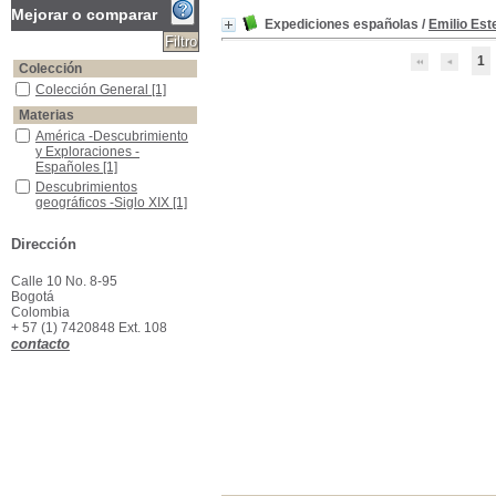
Mejorar o comparar
Expediciones españolas
/
Emilio Est
1
Colección
Colección General
Colección General
[1]
Materias
América -Descubrimiento y Exploraciones -Españoles
América -Descubrimiento
y Exploraciones -
Españoles
[1]
Descubrimientos geográficos -Siglo XIX
Descubrimientos
geográficos -Siglo XIX
[1]
Exploradores españoles -Siglo XIX
Exploradores españoles -
Siglo XIX
[1]
Dirección
Calle 10 No. 8-95
Bogotá
Colombia
+ 57 (1) 7420848 Ext. 108
contacto