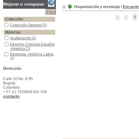
Mejorar o comparar
Hispanización y mestizaje
/
Encuentro
1
Colección
Colección General
Colección General
[1]
Materias
Aculturación
Aculturación
[1]
Derecho Colonial Español -América
Derecho Colonial Español
-América
[1]
Etnología -América Latina
Etnología -América Latina
[1]
Mestizaje -América Latina
Mestizaje -América Latina
Dirección
[1]
Calle 10 No. 8-95
Bogotá
Colombia
+ 57 (1) 7420848 Ext. 108
contacto