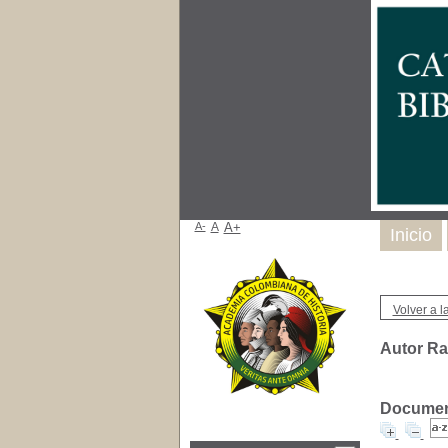
A-
A
A+
Inicio
Volver a la
Autor Ra
Document