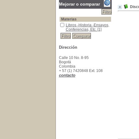
Mejorar o comparar
Discu
Materias
Libros -Historia -Ensayos, Conferencias, Etc.
Libros -Historia -Ensayos,
Conferencias, Etc.
[1]
Dirección
Calle 10 No. 8-95
Bogotá
Colombia
+ 57 (1) 7420848 Ext. 108
contacto