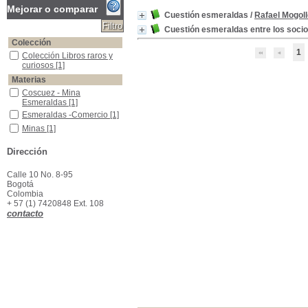
Mejorar o comparar
Cuestión esmeraldas
/
Rafael Mogol
Cuestión esmeraldas entre los soci
Colección
1
Colección Libros raros y curiosos
Colección Libros raros y
curiosos
[1]
Materias
Coscuez - Mina Esmeraldas
Coscuez - Mina
Esmeraldas
[1]
Esmeraldas -Comercio
Esmeraldas -Comercio
[1]
Minas
Minas
[1]
Muzo (Boyacá) -Esmeraldas
Muzo (Boyacá) -
Dirección
Esmeraldas
[1]
Objetos Robados -Comercio
Objetos Robados -
Comercio
[1]
Calle 10 No. 8-95
Bogotá
Robo
Robo
[1]
Colombia
+ 57 (1) 7420848 Ext. 108
contacto