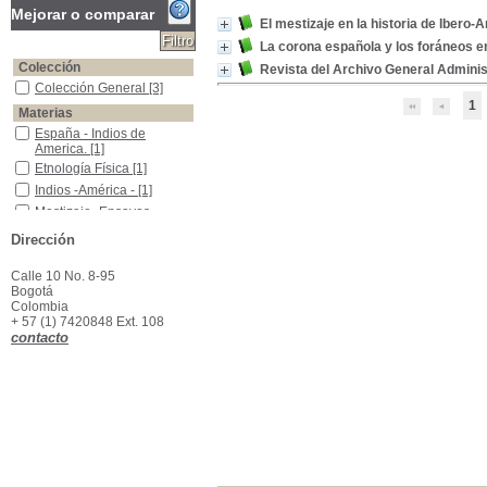
Mejorar o comparar
El mestizaje en la historia de Ibero
La corona española y los foráneos e
Colección
Revista del Archivo General Admini
Colección General
Colección General
[3]
1
Materias
España - Indios de America.
España - Indios de
America.
[1]
Etnología Física
Etnología Física
[1]
Indios -América -
Indios -América -
[1]
Mestizaje -Ensayos, Conferencias, Etc.
Mestizaje -Ensayos,
Conferencias, Etc.
[1]
Dirección
Mestizaje Indígena
Mestizaje Indígena
[1]
Uruguay - Historia - Documentos
Uruguay - Historia -
Calle 10 No. 8-95
Documentos
[1]
Bogotá
Colombia
+ 57 (1) 7420848 Ext. 108
contacto