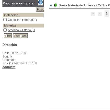
Mejorar o comparar
Breve historia de América
/
Carlos P
1
Colección
Colección General
Colección General
[1]
Materias
América -Historia
América -Historia
[1]
Dirección
Calle 10 No. 8-95
Bogotá
Colombia
+ 57 (1) 7420848 Ext. 108
contacto