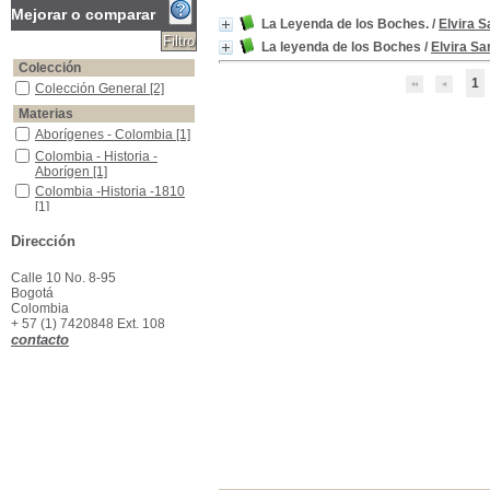
Mejorar o comparar
La Leyenda de los Boches.
/
Elvira 
La leyenda de los Boches
/
Elvira S
Colección
1
Colección General
Colección General
[2]
Materias
Aborígenes - Colombia
Aborígenes - Colombia
[1]
Colombia - Historia - Aborígen
Colombia - Historia -
Aborígen
[1]
Colombia -Historia -1810
Colombia -Historia -1810
[1]
Colombia -Historia -Fuentes
Colombia -Historia -
Dirección
Fuentes
[1]
Colombia -Historia -Guerra de Independencia--1810-1819
Colombia -Historia -
Guerra de Independencia-
Calle 10 No. 8-95
-1810-1819
[1]
Bogotá
Colombia
Mitología Indígena
Mitología Indígena
[1]
+ 57 (1) 7420848 Ext. 108
contacto