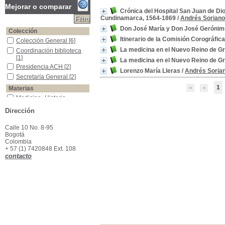
Mejorar o comparar
Crónica del Hospital San Juan de Di
Cundinamarca, 1564-1869
/
Andrés Soriano
Don José María y Don José Gerónimo
Colección
Itinerario de la Comisión Corográfica
Colección General
Colección General
[6]
La medicina en el Nuevo Reino de Gr
Coordinación biblioteca
Coordinación biblioteca
[1]
La medicina en el Nuevo Reino de Gr
Presidencia ACH
Presidencia ACH
[2]
Lorenzo María Lleras
/
Andrés Sorian
Secretaría General
Secretaría General
[2]
1
Materias
Medicina -Historia -Colombia
Medicina -Historia -
Colombia
[2]
Dirección
Medicina indígena -Colombia
Medicina indígena -
Colombia
[2]
Calle 10 No. 8-95
Biografias--Triana Algarra,Josè Marìa,1792-1847
Biografias--Triana
Bogotá
Algarra,Josè Marìa,1792-
Colombia
1847
[1]
+ 57 (1) 7420848 Ext. 108
Biografias--Triana,Josè Jerònimo, 1828-1890
Biografias--Triana,Josè
contacto
Jerònimo, 1828-1890
[1]
Bogotá-historia-1564-1869
Bogotá-historia-1564-
1869
[1]
Colombia--Política y gobierno--Siglo XIX
Colombia--Política y
gobierno--Siglo XIX
[1]
Colombia-Historia-Comisión Corográfica
Colombia-Historia-
Comisión Corográfica
[1]
Comisión Corográfica- historia
Comisión Corográfica-
historia
[1]