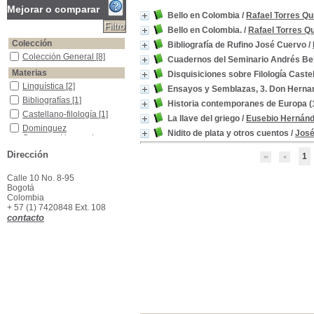
Mejorar o comparar
Bello en Colombia
/
Rafael Torres Qu
Bello en Colombia.
/
Rafael Torres Qu
Colección
Bibliografía de Rufino José Cuervo
/
Colección General
Colección General
[8]
Cuadernos del Seminario Andrés Bel
Materias
Disquisiciones sobre Filología Castel
Linguística
Linguística
[2]
Ensayos y Semblazas, 3. Don Herna
Bibliografías
Bibliografías
[1]
Historia contemporanes de Europa (
Castellano-filología
Castellano-filología
[1]
La llave del griego
/
Eusebio Hernán
Dominguez Camargo,Hernando,(1606-1659)
Dominguez
Nidito de plata y otros cuentos
/
José
Camargo,Hernando,
(1606-1659)
[1]
Dirección
1
Ensayos, Conferencias, Etc.
Ensayos, Conferencias,
Etc.
[1]
Calle 10 No. 8-95
Europa -Historia, 1878 -1919
Europa -Historia, 1878
Bogotá
-1919
[1]
Colombia
Filología
Filología
[1]
+ 57 (1) 7420848 Ext. 108
contacto
Filología Castellana
Filología Castellana
[1]
Filología griega
Filología griega
[1]
Griego
Griego
[1]