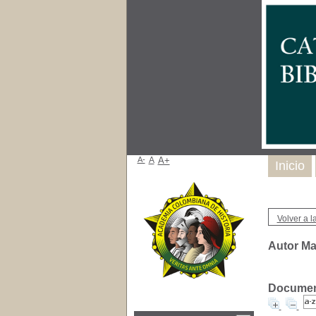
A-
A
A+
Inicio
Volver a la
Autor Ma
Document