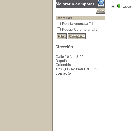
Mejorar o comparar
La ga
Materias
Poesía Amorosa
Poesía Amorosa
[1]
Poesía Colombiana
Poesía Colombiana
[1]
Dirección
Calle 10 No. 8-95
Bogotá
Colombia
+ 57 (1) 7420848 Ext. 108
contacto