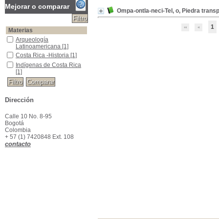
Mejorar o comparar
Ompa-ontla-neci-Tel, o, Piedra trans
1
Materias
Arqueología Latinoamericana
Arqueología
Latinoamericana
[1]
Costa Rica -Historia
Costa Rica -Historia
[1]
Indígenas de Costa Rica
Indígenas de Costa Rica
[1]
Dirección
Calle 10 No. 8-95
Bogotá
Colombia
+ 57 (1) 7420848 Ext. 108
contacto