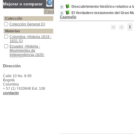
Mejorar o comparar
Descubrimiento histórico relativo a 
El Verdadero testamento del Gran Ma
Caamaño
Colección
Colección General
Colección General
[1]
1
Materias
Colombia -Historia,1819 - 1831
Colombia -Historia,1819 -
1831
[1]
Ecuador -Historia -Movimientos de Independencia,1820-1822
Ecuador -Historia -
Movimientos de
Independencia,1820-
1822
[1]
Gran Colombia
Gran Colombia
[1]
Dirección
Testamentos
Testamentos
[1]
Calle 10 No. 8-95
Bogotá
Colombia
+ 57 (1) 7420848 Ext. 108
contacto