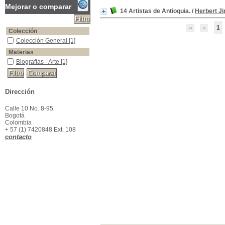
Mejorar o comparar
14 Artistas de Antioquia.
/
Herbert J
1
Colección
Colección General
Colección General
[1]
Materias
Biografías - Arte
Biografías - Arte
[1]
Dirección
Calle 10 No. 8-95
Bogotá
Colombia
+ 57 (1) 7420848 Ext. 108
contacto