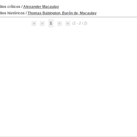
ios críticos
/
Alexander Macaulay
ios históricos
/
Thomas Babington, Barón de, Macaulay
1
(1 - 2 / 2)