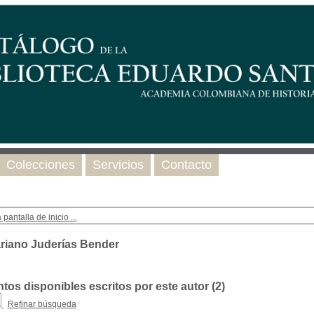
Colecciones
Servicios
Contacto
 pantalla de inicio ...
riano Juderías Bender
os disponibles escritos por este autor (
2
)
Refinar búsqueda