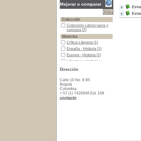
Mejorar o comparar
Estud
Estud
Colección
Colección Libros raros y curiosos
Colección Libros raros y
curiosos
[2]
Materias
Crítica Literaria
Crítica Literaria
[1]
España - Historia
España - Historia
[1]
Europa - Historia
Europa - Historia
[1]
Literatura -Historia y crítica
Literatura -Historia y
crítica
[1]
Dirección
Calle 10 No. 8-95
Bogotá
Colombia
+ 57 (1) 7420848 Ext. 108
contacto