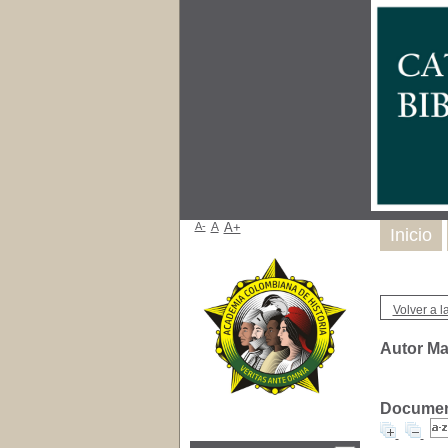
A-
A
A+
Inicio
Volver a la
Autor Ma
Document