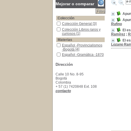
Mejorar o comparar
Apunt
Colección
Apunt
Colección General
Colección General
[3]
Rufino
Colección Libros raros y curiosos
Colección Libros raros y
El e
curiosos
[1]
Ramírez
;
R
Materias
El e
Lozano Ram
Español -Provincialismos -Bogotá
Español -Provincialismos
-Bogotá
[4]
Español -Gramática -1870
Español -Gramática -1870
[2]
Bogotanismos
Bogotanismos
[1]
Dirección
Calle 10 No. 8-95
Bogotá
Colombia
+ 57 (1) 7420848 Ext. 108
contacto