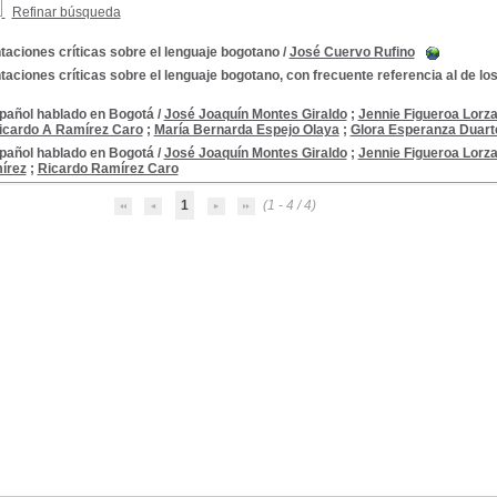
Refinar búsqueda
aciones críticas sobre el lenguaje bogotano
/
José Cuervo Rufino
aciones críticas sobre el lenguaje bogotano, con frecuente referencia al de l
spañol hablado en Bogotá
/
José Joaquín Montes Giraldo
;
Jennie Figueroa Lorz
icardo A Ramírez Caro
;
María Bernarda Espejo Olaya
;
Glora Esperanza Duart
spañol hablado en Bogotá
/
José Joaquín Montes Giraldo
;
Jennie Figueroa Lorz
írez
;
Ricardo Ramírez Caro
1
(1 - 4 / 4)