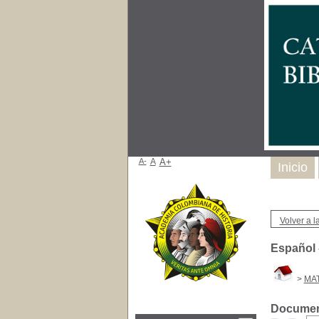
A-
A
A+
Inicio
Volver a la
Español 
>
MAT
Document