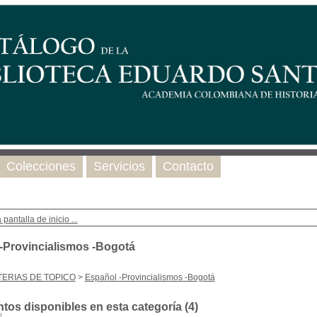
Colecciones
Servicios
Contacto
 pantalla de inicio ...
-Provincialismos -Bogotá
ERIAS DE TOPICO
>
Español -Provincialismos -Bogotá
os disponibles en esta categoría (
4
)