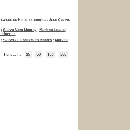
os países de Hispano-américa
/
José Cuervo
a
;
Siervo Mora Monroy
;
Mariano Lozano
e Huertas
a
;
Siervo Custodio Mora Monroy
;
Mariano
Por página:
25
50
100
200