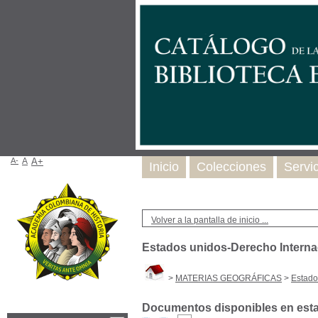
A-
A
A+
Inicio
Colecciones
Servi
Volver a la pantalla de inicio ...
Estados unidos-Derecho Interna
>
MATERIAS GEOGRÁFICAS
>
Estado
Documentos disponibles en esta 