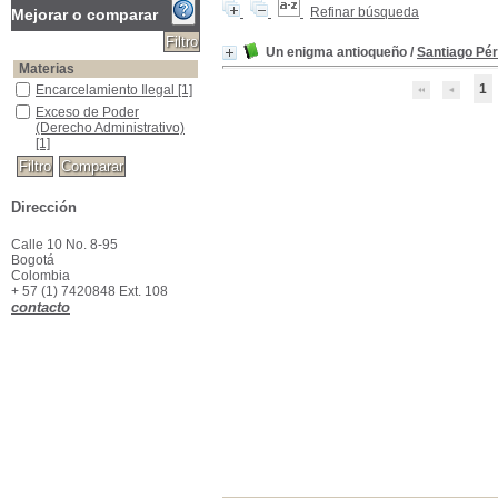
Refinar búsqueda
Mejorar o comparar
Un enigma antioqueño
/
Santiago Pér
Materias
1
Encarcelamiento Ilegal
Encarcelamiento Ilegal
[1]
Exceso de Poder (Derecho Administrativo)
Exceso de Poder
(Derecho Administrativo)
[1]
Dirección
Calle 10 No. 8-95
Bogotá
Colombia
+ 57 (1) 7420848 Ext. 108
contacto