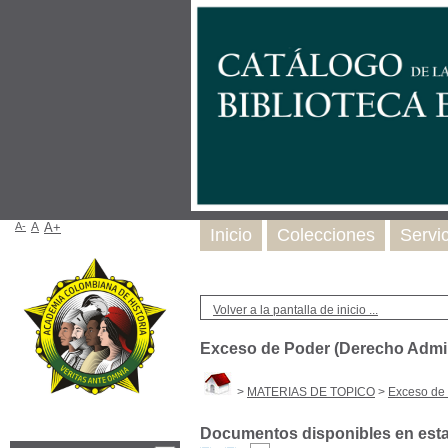
A-
A
A+
Inicio
Colecciones
Servi
Volver a la pantalla de inicio ...
Exceso de Poder (Derecho Admin
>
MATERIAS DE TOPICO
>
Exceso de 
Documentos disponibles en esta 