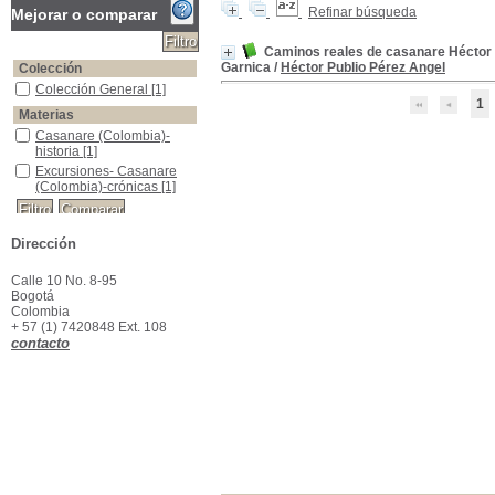
Refinar búsqueda
Mejorar o comparar
Caminos reales de casanare Héctor 
Garnica
/
Héctor Publio Pérez Angel
Colección
Colección General
Colección General
[1]
1
Materias
Casanare (Colombia)-historia
Casanare (Colombia)-
historia
[1]
Excursiones- Casanare (Colombia)-crónicas
Excursiones- Casanare
(Colombia)-crónicas
[1]
Dirección
Calle 10 No. 8-95
Bogotá
Colombia
+ 57 (1) 7420848 Ext. 108
contacto