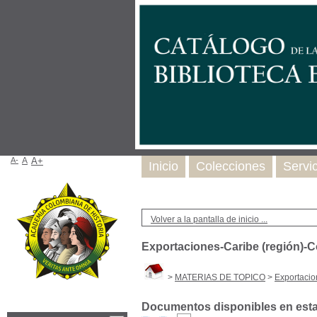
A-
A
A+
Inicio
Colecciones
Servi
Volver a la pantalla de inicio ...
Exportaciones-Caribe (región)-
>
MATERIAS DE TOPICO
>
Exportacio
Documentos disponibles en esta 