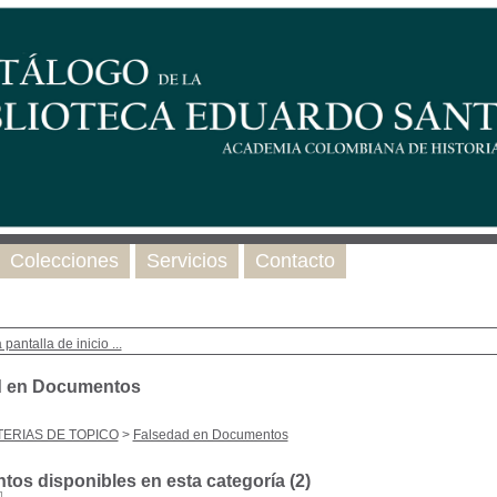
Colecciones
Servicios
Contacto
 pantalla de inicio ...
d en Documentos
ERIAS DE TOPICO
>
Falsedad en Documentos
os disponibles en esta categoría (
2
)