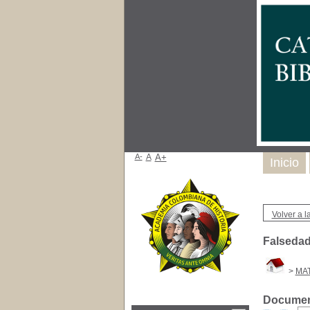
A-
A
A+
Inicio
Volver a la
Falseda
>
MAT
Document