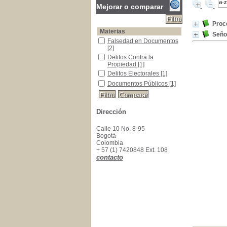
Mejorar o comparar
Proce
Materias
Seño
Falsedad en Documentos
Falsedad en Documentos
[2]
Delitos Contra la Propiedad
Delitos Contra la
Propiedad
[1]
Delitos Electorales
Delitos Electorales
[1]
Documentos Públicos
Documentos Públicos
[1]
Dirección
Calle 10 No. 8-95
Bogotá
Colombia
+ 57 (1) 7420848 Ext. 108
contacto