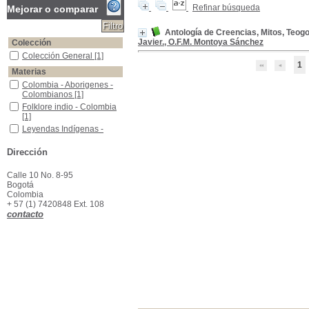
Refinar búsqueda
Mejorar o comparar
Antología de Creencias, Mitos, Teo
Javier., O.F.M. Montoya Sánchez
Colección
Colección General
Colección General
[1]
1
Materias
Colombia - Aborigenes - Colombianos
Colombia - Aborigenes -
Colombianos
[1]
Folklore indio - Colombia
Folklore indio - Colombia
[1]
Leyendas Indígenas -Colombia
Leyendas Indígenas -
Colombia
[1]
Mitología Indígena - Colombia
Mitología Indígena -
Dirección
Colombia
[1]
Calle 10 No. 8-95
Bogotá
Colombia
+ 57 (1) 7420848 Ext. 108
contacto