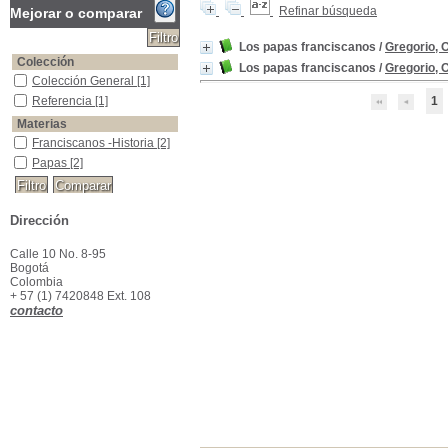
Refinar búsqueda
Mejorar o comparar
Los papas franciscanos
/
Gregorio, O
Colección
Los papas franciscanos
/
Gregorio, O
Colección General
Colección General
[1]
Referencia
Referencia
[1]
1
Materias
Franciscanos -Historia
Franciscanos -Historia
[2]
Papas
Papas
[2]
Dirección
Calle 10 No. 8-95
Bogotá
Colombia
+ 57 (1) 7420848 Ext. 108
contacto