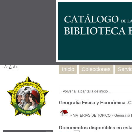
A-
A
A+
Inicio
Colecciones
Servi
Volver a la pantalla de inicio ...
Geografía Fisica y Económica -
>
MATERIAS DE TOPICO
>
Geografía 
Documentos disponibles en esta 