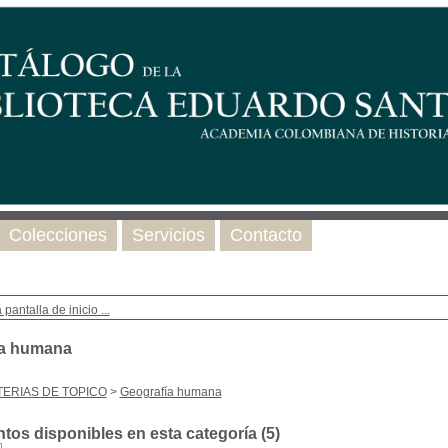
Colecciones
Servicios
Contacto
 pantalla de inicio ...
ía humana
ERIAS DE TOPICO
>
Geografía humana
os disponibles en esta categoría (
5
)