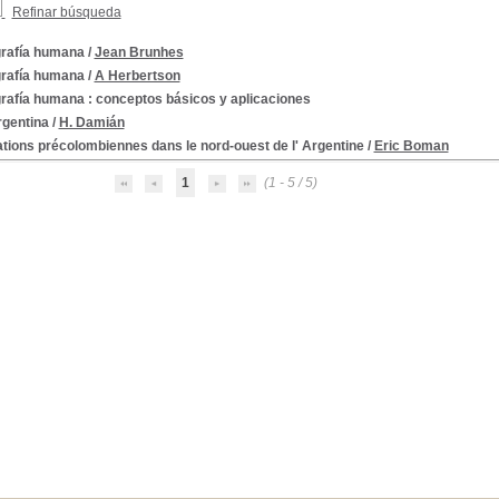
Refinar búsqueda
rafía humana
/
Jean Brunhes
rafía humana
/
A Herbertson
rafía humana : conceptos básicos y aplicaciones
rgentina
/
H. Damián
tions précolombiennes dans le nord-ouest de l' Argentine
/
Eric Boman
1
(1 - 5 / 5)