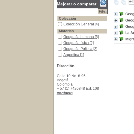
Mejorar o comparar
Geog
Colección
Geog
Colección General
Colección General
[4]
Geog
Materias
La A
Geografía humana
Geografía humana
[5]
Migra
Geografía física
Geografía física
[2]
Geografía Política
Geografía Política
[2]
Argentina
Argentina
[1]
Argentina -Condiciones Económicas
Argentina -Condiciones
Económicas
[1]
Dirección
Arqueología Indígena
Arqueología Indígena
[1]
Calle 10 No. 8-95
Arqueología Latinoamericana
Arqueología
Bogotá
Latinoamericana
[1]
Colombia
Etnología
Etnología
[1]
+ 57 (1) 7420848 Ext. 108
Geografía
Geografía
[1]
contacto
Geografía -Libros de Texto
Geografía -Libros de Texto
[1]