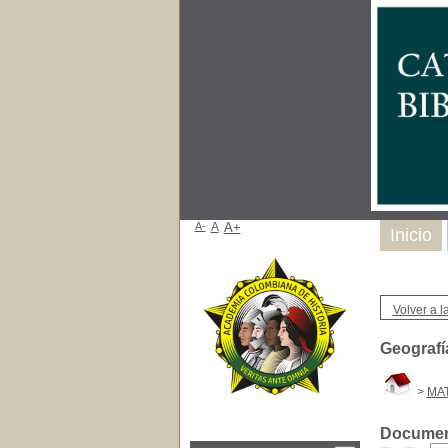
A-
A
A+
Inicio
Volver a la
Geograf
>
MAT
Document