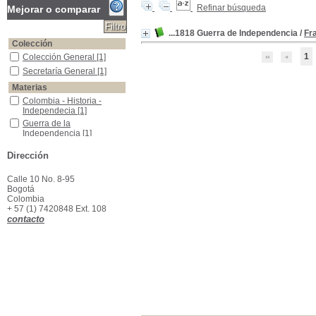
Refinar búsqueda
Mejorar o comparar
...1818 Guerra de Independencia
/
Fr
Colección
1
Colección General
Colección General
[1]
Secretaría General
Secretaría General
[1]
Materias
Colombia - Historia - Independecia
Colombia - Historia -
Independecia
[1]
Guerra de la Independencia
Guerra de la
Independencia
[1]
Dirección
Calle 10 No. 8-95
Bogotá
Colombia
+ 57 (1) 7420848 Ext. 108
contacto