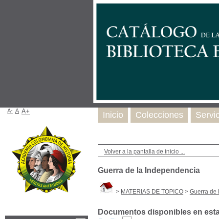
A-
A
A+
Inicio
Colecciones
Servi
Volver a la pantalla de inicio ...
Guerra de la Independencia
>
MATERIAS DE TOPICO
>
Guerra de 
Documentos disponibles en esta 