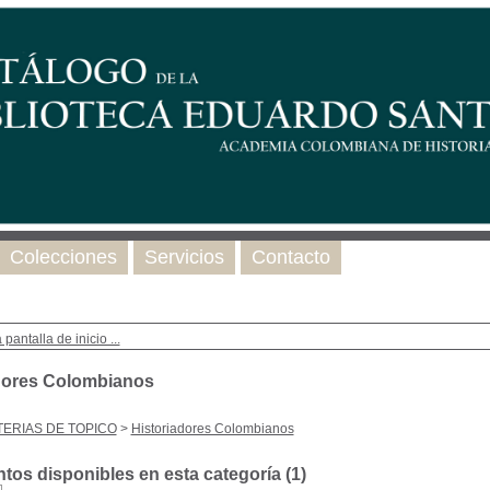
Colecciones
Servicios
Contacto
 pantalla de inicio ...
dores Colombianos
ERIAS DE TOPICO
>
Historiadores Colombianos
os disponibles en esta categoría (
1
)