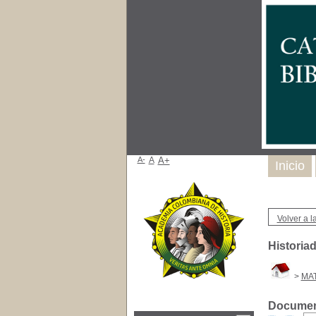
A-
A
A+
Inicio
Volver a la
Historia
>
MAT
Document