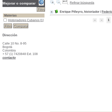
Refinar búsqueda
Mejorar o comparar
Enrique Piñeyro, historiador
/
Federi
Materias
1
Historiadores Cubanos
Historiadores Cubanos
[1]
Dirección
Calle 10 No. 8-95
Bogotá
Colombia
+ 57 (1) 7420848 Ext. 108
contacto