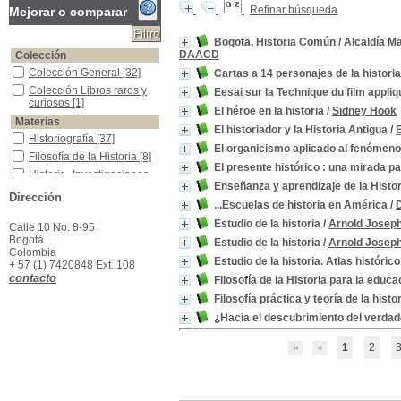
Refinar búsqueda
Mejorar o comparar
Bogota, Historia Común
/
Alcaldía M
DAACD
Colección
Colección General
Colección General
[32]
Cartas a 14 personajes de la historia
Colección Libros raros y curiosos
Colección Libros raros y
Eesai sur la Technique du film appliq
curiosos
[1]
El héroe en la historia
/
Sidney Hook
Materias
El historiador y la Historia Antigua
/
Historiografía
Historiografía
[37]
El organicismo aplicado al fenómeno
Filosofía de la Historia
Filosofía de la Historia
[8]
El presente histórico : una mirada 
Historia -Investigaciones
Historia -Investigaciones
Enseñanza y aprendizaje de la Histor
[7]
Dirección
Historia -Historiografía
Historia -Historiografía
[4]
...Escuelas de historia en América
/
Civilización
Civilización
[3]
Estudio de la historia
/
Arnold Josep
Calle 10 No. 8-95
Héroes
Héroes
[2]
Bogotá
Estudio de la historia
/
Arnold Josep
Colombia
Historia
Historia
[2]
Estudio de la historia. Atlas histórico
+ 57 (1) 7420848 Ext. 108
Historia -Metodología
Historia -Metodología
[2]
contacto
Filosofía de la Historia para la educ
Historia Universal
Historia Universal
[2]
Filosofía práctica y teoría de la histo
América Latina
América Latina
[1]
¿Hacia el descubrimiento del verdad
1
2