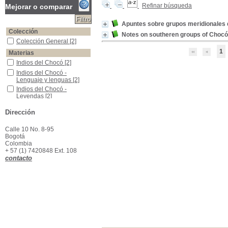
Refinar búsqueda
Mejorar o comparar
Apuntes sobre grupos meridionales 
Colección
Notes on southeren groups of Chocó
Colección General
Colección General
[2]
1
Materias
Indios del Chocó
Indios del Chocó
[2]
Indios del Chocó -Lenguaje y lenguas
Indios del Chocó -
Lenguaje y lenguas
[2]
Indios del Chocó -Leyendas
Indios del Chocó -
Leyendas
[2]
Indios del Chocó -Vida social y costumbres
Indios del Chocó -Vida
Dirección
social y costumbres
[2]
Calle 10 No. 8-95
Bogotá
Colombia
+ 57 (1) 7420848 Ext. 108
contacto