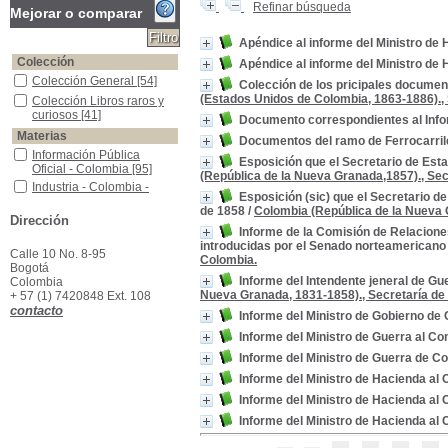
Refinar búsqueda
Mejorar o comparar
Apéndice al informe del Ministro de
Colección
Apéndice al informe del Ministro de
Colección General
Colección General
[54]
Colección de los pricipales documen
(Estados Unidos de Colombia, 1863-1886)., S
Colección Libros raros y curiosos
Colección Libros raros y
curiosos
[41]
Documento correspondientes al Inform
Materias
Documentos del ramo de Ferrocarril
Información Pública Oficial - Colombia
Información Pública
Esposición que el Secretario de Es
Oficial - Colombia
[95]
(República de la Nueva Granada,1857)., Sec
Industria - Colombia - Informes
Industria - Colombia -
Esposición (sic) que el Secretario 
Informes
[9]
de 1858
/
Colombia (República de la Nueva 
Trabajo - Colombia - Informes
Trabajo - Colombia -
Dirección
Informe de la Comisión de Relacione
Informes
[9]
introducidas por el Senado norteamericano 
Educación - Colombia - Informes
Educación - Colombia -
Calle 10 No. 8-95
Colombia.
Informes
[5]
Bogotá
Informe del Intendente jeneral de Gu
Colombia
Hacienda pública - Colombia - Informes - 1881
Hacienda pública -
Nueva Granada, 1831-1858)., Secretaría de
+ 57 (1) 7420848 Ext. 108
Colombia - Informes -
contacto
1881
[3]
Informe del Ministro de Gobierno de
Memorias - Colombia - Ministerio de Relaciones Exteriores
Memorias - Colombia -
Informe del Ministro de Guerra al Co
Ministerio de Relaciones
Exteriores
[3]
Informe del Ministro de Guerra de C
Hacienda Pública - Colombia - Informes - 1871
Hacienda Pública -
Informe del Ministro de Hacienda al
Colombia - Informes -
Informe del Ministro de Hacienda al
1871
[2]
Hacienda pública - Colombia - Informes - 1904
Hacienda pública -
Informe del Ministro de Hacienda al
Colombia - Informes -