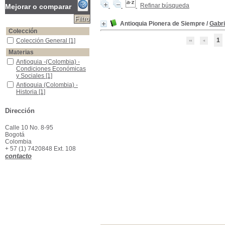
Refinar búsqueda
Mejorar o comparar
Antioquia Pionera de Siempre
/
Gabr
Colección
1
Colección General
Colección General
[1]
Materias
Antioquia -(Colombia) -Condiciones Económicas y Sociales
Antioquia -(Colombia) -
Condiciones Económicas
y Sociales
[1]
Antioquia (Colombia) -Historia
Antioquia (Colombia) -
Historia
[1]
Dirección
Calle 10 No. 8-95
Bogotá
Colombia
+ 57 (1) 7420848 Ext. 108
contacto