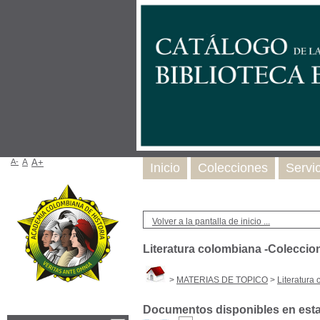
A-
A
A+
Inicio
Colecciones
Servi
Volver a la pantalla de inicio ...
Literatura colombiana -Coleccio
>
MATERIAS DE TOPICO
>
Literatura
Documentos disponibles en esta 