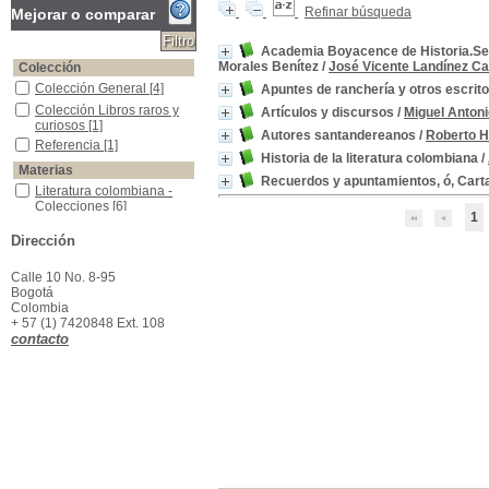
Refinar búsqueda
Mejorar o comparar
Academia Boyacence de Historia.Seri
Morales Benítez
/
José Vicente Landínez Ca
Colección
Colección General
Colección General
[4]
Apuntes de ranchería y otros escrit
Colección Libros raros y curiosos
Colección Libros raros y
Artículos y discursos
/
Miguel Anton
curiosos
[1]
Autores santandereanos
/
Roberto H
Referencia
Referencia
[1]
Historia de la literatura colombiana
/
Materias
Recuerdos y apuntamientos, ó, Cart
Literatura colombiana -Colecciones
Literatura colombiana -
Colecciones
[6]
1
Colombia-- Vida social y costumbres
Colombia-- Vida social y
Dirección
costumbres
[2]
Autores colombianos
Autores colombianos
[1]
Calle 10 No. 8-95
Autores santandereanos -Biografía
Autores santandereanos -
Bogotá
Biografía
[1]
Colombia
Colombia--Historia
Colombia--Historia
[1]
+ 57 (1) 7420848 Ext. 108
contacto
Ensayos Colombianos -Siglo XX
Ensayos Colombianos -
Siglo XX
[1]
Humorismo -Colombia
Humorismo -Colombia
[1]
Literatura colombiana -Historia y crítica
Literatura colombiana -
Historia y crítica
[1]
Morales Benítez, Otto, 1920-2015- --Crítica e interpretación
Morales Benítez, Otto,
1920-2015- --Crítica e
interpretación
[1]