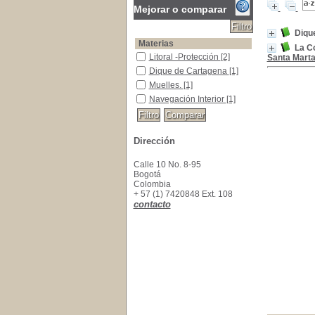
Mejorar o comparar
Diqu
Materias
La Co
Litoral -Protección
Litoral -Protección
[2]
Santa Mart
Dique de Cartagena
Dique de Cartagena
[1]
Muelles.
Muelles.
[1]
Navegación Interior
Navegación Interior
[1]
Dirección
Calle 10 No. 8-95
Bogotá
Colombia
+ 57 (1) 7420848 Ext. 108
contacto