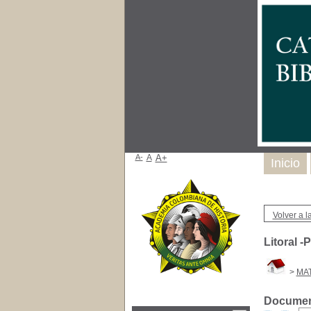
A-
A
A+
Inicio
Volver a la
Litoral -
>
MAT
Document