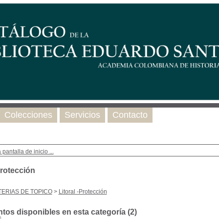
Colecciones
Servicios
Contacto
 pantalla de inicio ...
Protección
ERIAS DE TOPICO
>
Litoral -Protección
os disponibles en esta categoría (
2
)