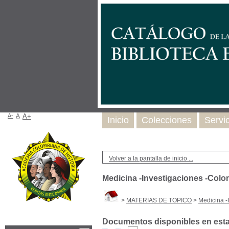
A-
A
A+
Inicio
Colecciones
Servi
Volver a la pantalla de inicio ...
Medicina -Investigaciones -Colo
>
MATERIAS DE TOPICO
>
Medicina -
Documentos disponibles en esta 