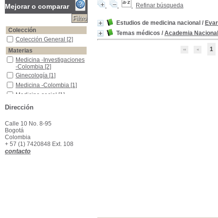
Refinar búsqueda
Mejorar o comparar
Estudios de medicina nacional
/
Evar
Colección
Temas médicos
/
Academia Nacional
Colección General
Colección General
[2]
1
Materias
Medicina -Investigaciones -Colombia
Medicina -Investigaciones
-Colombia
[2]
Ginecología
Ginecología
[1]
Medicina -Colombia
Medicina -Colombia
[1]
Medicina social
Medicina social
[1]
Obstetricia
Obstetricia
[1]
Dirección
Pediatría
Pediatría
[1]
Calle 10 No. 8-95
Bogotá
Colombia
+ 57 (1) 7420848 Ext. 108
contacto