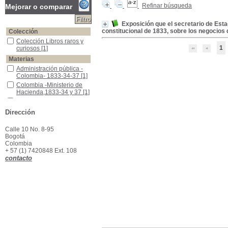
Refinar búsqueda
Mejorar o comparar
Exposición que el secretario de Est
constitucional de 1833, sobre los negocios
Colección
Colección Libros raros y curiosos
Colección Libros raros y
1
curiosos
[1]
Materias
Administración pública -Colombia- 1833-34-37
Administración pública -
Colombia- 1833-34-37
[1]
Colombia -Ministerio de Hacienda,1833-34 y 37
Colombia -Ministerio de
Hacienda,1833-34 y 37
[1]
Ministerio - Hacienda Colombia,1833-34 y 37
Ministerio - Hacienda
Colombia,1833-34 y 37
[1]
Dirección
Calle 10 No. 8-95
Bogotá
Colombia
+ 57 (1) 7420848 Ext. 108
contacto