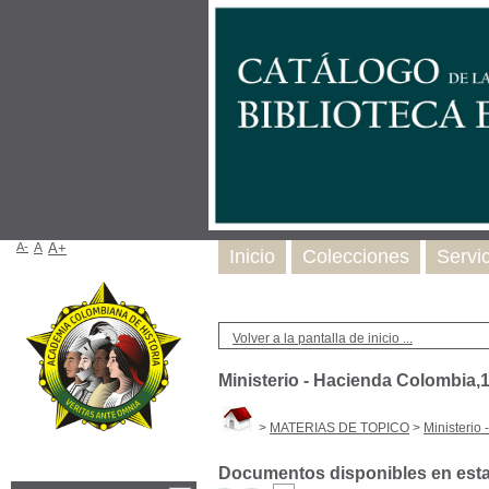
A-
A
A+
Inicio
Colecciones
Servi
Volver a la pantalla de inicio ...
Ministerio - Hacienda Colombia,
>
MATERIAS DE TOPICO
>
Ministerio
Documentos disponibles en esta 