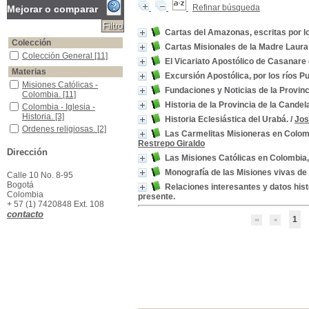
Refinar búsqueda
Mejorar o comparar
Cartas del Amazonas, escritas por l
Colección
Cartas Misionales de la Madre Laura
Colección General
Colección General
[11]
El Vicariato Apostólico de Casanare 
Materias
Excursión Apostólica, por los ríos
Misiones Católicas - Colombia.
Misiones Católicas -
Fundaciones y Noticias de la Provinc
Colombia.
[11]
Historia de la Provincia de la Cande
Colombia - Iglesia - Historia.
Colombia - Iglesia -
Historia.
[3]
Historia Eclesiástica del Urabá.
/
Jos
Ordenes religiosas.
Ordenes religiosas.
[2]
Las Carmelitas Misioneras en Colomb
Caquetá (Río) - Descubrimiento y exploraciones.
Caquetá (Río) -
Restrepo Giraldo
Dirección
Descubrimiento y
Las Misiones Católicas en Colombia,
exploraciones.
[1]
Monografía de las Misiones vivas de 
Colombia -Historia Eclesiástica
Colombia -Historia
Calle 10 No. 8-95
Eclesiástica
[1]
Bogotá
Relaciones interesantes y datos his
Colombia
Misiones Capuchinas.
Misiones Capuchinas.
[1]
presente.
+ 57 (1) 7420848 Ext. 108
Ordenes Religiosas
Ordenes Religiosas
[1]
contacto
1
Ordenes Religiosas - Colombia.
Ordenes Religiosas -
Colombia.
[1]
Ordenes religiosas de mujeres
Ordenes religiosas de
mujeres
[1]
Putumayo (Río) - Descubrimiento y exploraciones.
Putumayo (Río) -
Descubrimiento y
exploraciones.
[1]