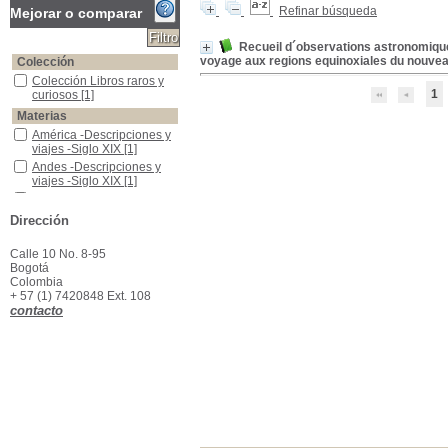
Refinar búsqueda
Mejorar o comparar
Recueil d´observations astronomique
voyage aux regions equinoxiales du nouvea
Colección
Colección Libros raros y curiosos
Colección Libros raros y
1
curiosos
[1]
Materias
América -Descripciones y viajes -Siglo XIX
América -Descripciones y
viajes -Siglo XIX
[1]
Andes -Descripciones y viajes -Siglo XIX
Andes -Descripciones y
viajes -Siglo XIX
[1]
Arqueología Latinoamericana
Arqueología
Latinoamericana
[1]
Dirección
Colombia -Descripciones y viajes -Siglo XIX
Colombia -Descripciones
y viajes -Siglo XIX
[1]
Calle 10 No. 8-95
Expeciones científicas -Siglo XIX
Expeciones científicas -
Bogotá
Siglo XIX
[1]
Colombia
México -Descripciones y viajes -Siglo XIX
México -Descripciones y
+ 57 (1) 7420848 Ext. 108
viajes -Siglo XIX
[1]
contacto
Montañas -Colombia
Montañas -Colombia
[1]
Montañas -México
Montañas -México
[1]
Montañas -Perú
Montañas -Perú
[1]
Montañas- Ecuador
Montañas- Ecuador
[1]