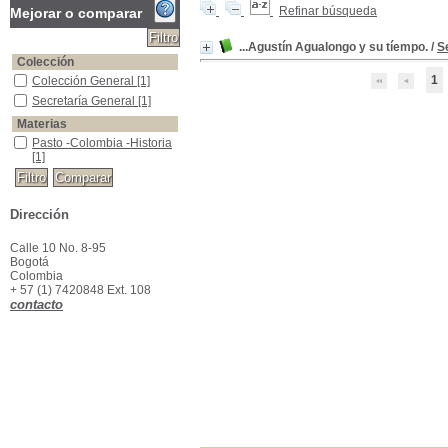
Refinar búsqueda
Mejorar o comparar
...Agustín Agualongo y su tíempo.
/
Se
Colección
1
Colección General
Colección General
[1]
Secretaría General
Secretaría General
[1]
Materias
Pasto -Colombia -Historia
Pasto -Colombia -Historia
[1]
Dirección
Calle 10 No. 8-95
Bogotá
Colombia
+ 57 (1) 7420848 Ext. 108
contacto