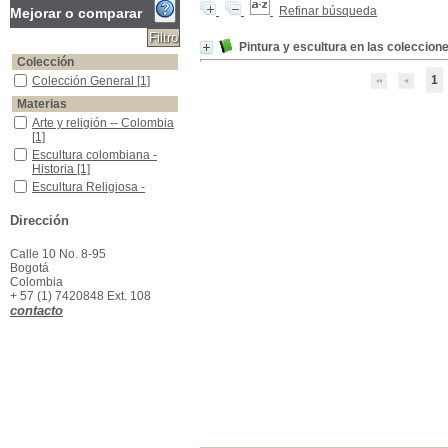
Refinar búsqueda
Mejorar o comparar
Pintura y escultura en las coleccione
Colección
1
Colección General
Colección General
[1]
Materias
Arte y religión -- Colombia
Arte y religión -- Colombia
[1]
Escultura colombiana -Historia
Escultura colombiana -
Historia
[1]
Escultura Religiosa -Catálogos
Escultura Religiosa -
Catálogos
[1]
Pintura -Colombia -Catálogos
Pintura -Colombia -
Dirección
Catálogos
[1]
Pintura Religiosa -Historia - Colonia.
Pintura Religiosa -Historia
Calle 10 No. 8-95
- Colonia.
[1]
Bogotá
Colombia
+ 57 (1) 7420848 Ext. 108
contacto