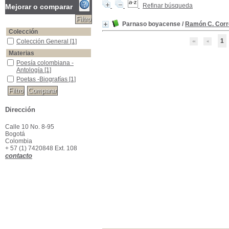
Refinar búsqueda
Mejorar o comparar
Parnaso boyacense
/
Ramón C. Corr
Colección
1
Colección General
Colección General
[1]
Materias
Poesía colombiana -Antología
Poesía colombiana -
Antología
[1]
Poetas -Biografías
Poetas -Biografías
[1]
Dirección
Calle 10 No. 8-95
Bogotá
Colombia
+ 57 (1) 7420848 Ext. 108
contacto