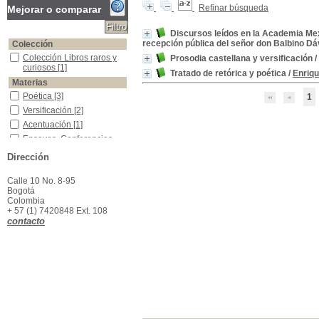
Refinar búsqueda
Mejorar o comparar
Discursos leídos en la Academia Mex
recepción pública del señor don Balbino Dáv
Colección
Colección Libros raros y curiosos
Colección Libros raros y
Prosodia castellana y versificación
/
curiosos
[1]
Tratado de retórica y poética
/
Enriqu
Materias
Poética
Poética
[3]
1
Versificación
Versificación
[2]
Acentuación
Acentuación
[1]
Ensayos, Conferencias, Etc.
Ensayos, Conferencias,
Etc.
[1]
Dirección
Español -Retórica
Español -Retórica
[1]
Latín -Rima
Latín -Rima
[1]
Calle 10 No. 8-95
Bogotá
Colombia
+ 57 (1) 7420848 Ext. 108
contacto