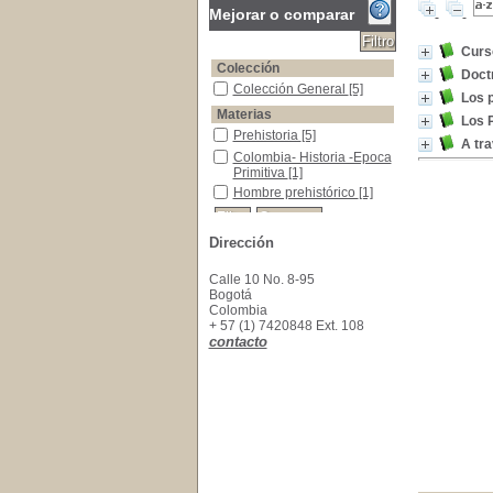
Mejorar o comparar
Curso
Colección
Doct
Colección General
Colección General
[5]
Los p
Materias
Los P
Prehistoria
Prehistoria
[5]
A tra
Colombia- Historia -Epoca Primitiva
Colombia- Historia -Epoca
Primitiva
[1]
Hombre prehistórico
Hombre prehistórico
[1]
Dirección
Calle 10 No. 8-95
Bogotá
Colombia
+ 57 (1) 7420848 Ext. 108
contacto