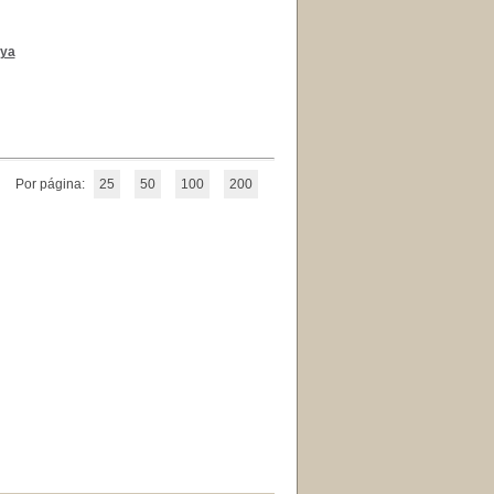
oya
Por página:
25
50
100
200