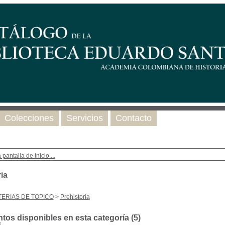
Colecciones
Servicios
Contacto
 pantalla de inicio ...
ia
ERIAS DE TOPICO
>
Prehistoria
os disponibles en esta categoría (
5
)