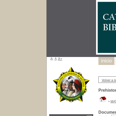
A-
A
A+
Inicio
Volver a la
Prehistor
>
MAT
Document