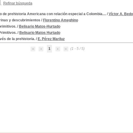
Refinar búsqueda
 de prehistoria Americana con relación especial a Colombia....
/
Víctor A. Bed
rinas y descubrimientos
/
Florentino Ameghino
rimitivos.
/
Belisario Matos-Hurtado
rimitivos.
/
Belisario Matos Hurtado
vés de la prehistoria.
/
E. Pérez Mariluz
1
(1 - 5 / 5)