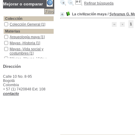
Refinar búsqueda
Mejorar o comparar
La civilización maya
/
Sylvanus G. M
Colección
1
Colección General
Colección General
[1]
Materias
Arqueología maya
Arqueología maya
[1]
Mayas -Historia
Mayas -Historia
[1]
Mayas -Vida social y costumbres
Mayas -Vida social y
costumbres
[1]
México -Mayas -Vida y constumbres
México -Mayas -Vida y
constumbres
[1]
Dirección
Calle 10 No. 8-95
Bogotá
Colombia
+ 57 (1) 7420848 Ext. 108
contacto