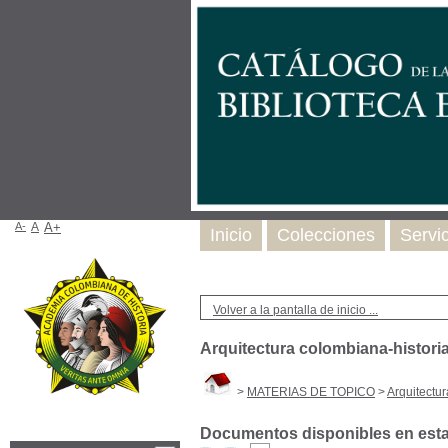
A-
A
A+
Inicio
Colecciones
Servi
Volver a la pantalla de inicio ...
Arquitectura colombiana-histori
>
MATERIAS DE TOPICO
>
Arquitectu
Documentos disponibles en esta 