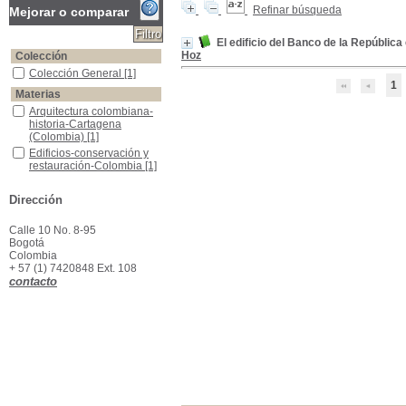
Refinar búsqueda
Mejorar o comparar
El edificio del Banco de la Repúblic
Hoz
Colección
Colección General
Colección General
[1]
1
Materias
Arquitectura colombiana-historia-Cartagena (Colombia)
Arquitectura colombiana-
historia-Cartagena
(Colombia)
[1]
Edificios-conservación y restauración-Colombia
Edificios-conservación y
restauración-Colombia
[1]
Edificios-historia- Cartagena (Colombia)
Edificios-historia-
Cartagena (Colombia)
[1]
Dirección
Calle 10 No. 8-95
Bogotá
Colombia
+ 57 (1) 7420848 Ext. 108
contacto