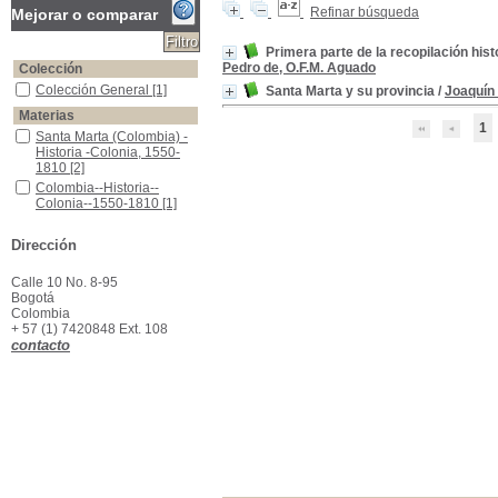
Refinar búsqueda
Mejorar o comparar
Primera parte de la recopilación his
Pedro de, O.F.M. Aguado
Colección
Colección General
Colección General
[1]
Santa Marta y su provincia
/
Joaquín 
Materias
1
Santa Marta (Colombia) -Historia -Colonia, 1550-1810
Santa Marta (Colombia) -
Historia -Colonia, 1550-
1810
[2]
Colombia--Historia--Colonia--1550-1810
Colombia--Historia--
Colonia--1550-1810
[1]
Franciscanos en Colombia
Franciscanos en
Colombia
[1]
Dirección
Santa Marta (Colombia) -Geografía - Historia -Siglos, XV -XX
Santa Marta (Colombia) -
Geografía - Historia -
Calle 10 No. 8-95
Siglos, XV -XX
[1]
Bogotá
Colombia
+ 57 (1) 7420848 Ext. 108
contacto