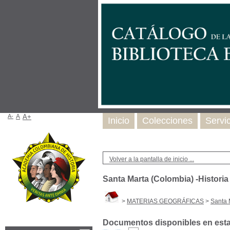
A-
A
A+
Inicio
Colecciones
Servi
Volver a la pantalla de inicio ...
Santa Marta (Colombia) -Historia
>
MATERIAS GEOGRÁFICAS
>
Santa 
Documentos disponibles en esta 